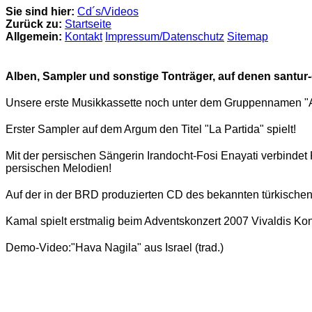
Sie sind hier:
Cd´s/Videos
Zurück zu:
Startseite
Allgemein:
Kontakt
Impressum/Datenschutz
Sitemap
Alben, Sampler und sonstige Tonträger, auf denen santur-g
Unsere erste Musikkassette noch unter dem Gruppennamen "A
Erster Sampler auf dem Argum den Titel "La Partida" spielt!
Mit der persischen Sängerin Irandocht-Fosi Enayati verbindet
persischen Melodien!
Auf der in der BRD produzierten CD des bekannten türkischen 
Kamal spielt erstmalig beim Adventskonzert 2007 Vivaldis Konz
Demo-Video:"Hava Nagila" aus Israel (trad.)