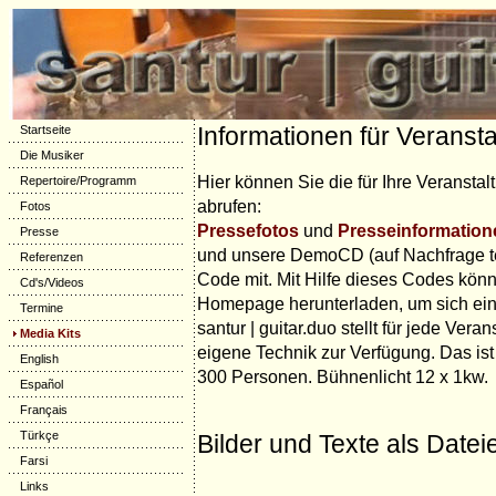
Informationen für Veransta
Startseite
Die Musiker
Hier können Sie die für Ihre Veransta
Repertoire/Programm
abrufen:
Fotos
Pressefotos
und
Presseinformation
Presse
und unsere DemoCD (auf Nachfrage tei
Referenzen
Code mit. Mit Hilfe dieses Codes kön
Cd's/Videos
Homepage herunterladen, um sich ein U
Termine
santur | guitar.duo stellt für jede Vera
Media Kits
eigene Technik zur Verfügung. Das ist
English
300 Personen. Bühnenlicht 12 x 1kw.
Español
Français
Türkçe
Bilder und Texte als Datei
Farsi
Links